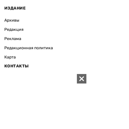
ИЗДАНИЕ
Архивы
Редакция
Реклама
Редакционная политика
Карта
КОНТАКТЫ
01010 Киев, ул. Князей Острожских, 19/1
Телефон редакции:
+380 (44) 280-04-85
Электронная почта редакции:
zn94@ukr.net
Электронная почта службы новостей:
editor@zn.ua
СОЦСЕТИ