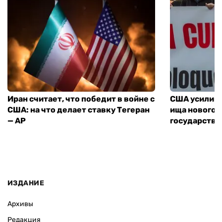
Иран считает, что победит в войне с
США усилива
США: на что делает ставку Тегеран
ища нового 
— AP
государства
ИЗДАНИЕ
Архивы
Редакция