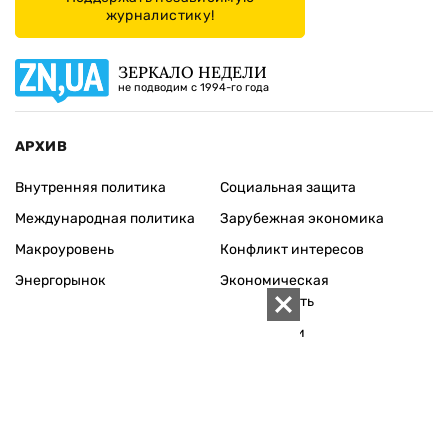
журналистику!
ЗЕРКАЛО НЕДЕЛИ
не подводим с 1994-го года
АРХИВ
Внутренняя политика
Социальная защита
Международная политика
Зарубежная экономика
Макроуровень
Конфликт интересов
Энергорынок
Экономическая
безопасность
Приватизация
Персоналии
Экономика регионов
Социум
Наука
История
Технологии
Круг семьи
Среда обитания
Туризм