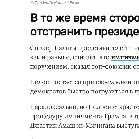
© The White House / Flickr
В то же время стор
отстранить президе
Спикер Палаты представителей – 
как и раньше, считает, что
импичме
поручением, сказал топ-союзник 
Пелоси остается при своем мнении
демократов быстро погрузиться в 
Парадоксально, но Пелоси старает
процедуру импичмента Трампа, в т
Джастин Амаш из Мичигана выступ