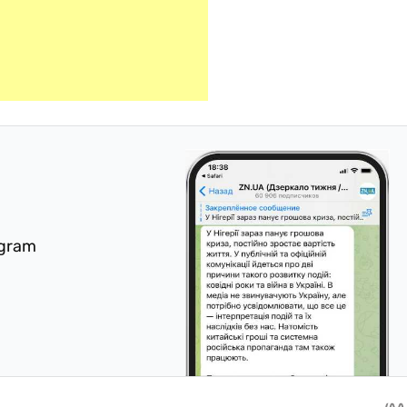
egram