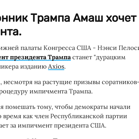
онник Трампа Амаш хочет
нта.
нижней палаты Конгресса США - Нэнси Пелос
нт президента Трампа
станет "дурацким
спикера изданию
Axios
.
, несмотря на растущие призывы соратников
процедуру импичмента Трампа.
ся помешать тому, чтобы демократы начали
о время как член Республиканской партии
ает за импичмент президента США.