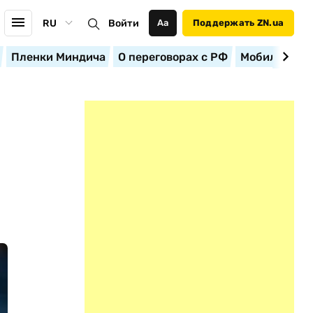
RU
Войти
Аа
Поддержать ZN.ua
Пленки Миндича
О переговорах с РФ
Мобилизация