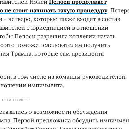
ставителей Нэнси
Пелоси продолжает
то не стоит начинать такую процедуру
. Пятер
- четверо, которые также входят в состав
тавителей с юрисдикцией в отношении
чтобы Пелоси разрешила коллегии начать
то это поможет следователям получить
ния Трампа, которые сам президента
оси, в том числе из команды руководителей,
отношении импичмента.
RELATED VIDEO
ысказались о возможности обсуждения
мпа. Первой предложила обсудить импичмен
тс Элизабет Уоррен. Также неоднократно к