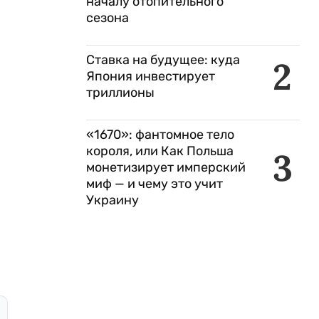
началу отопительного
сезона
Ставка на будущее: куда
2
Япония инвестирует
триллионы
«1670»: фантомное тело
короля, или Как Польша
3
монетизирует имперский
миф — и чему это учит
Украину