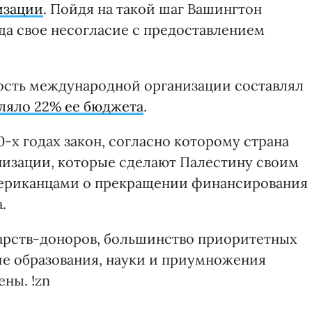
изации
. Пойдя на такой шаг Вашингтон
а свое несогласие с предоставлением
ость международной организации составлял
вляло 22% ее бюджета
.
0-х годах закон, согласно которому страна
низации, которые сделают Палестину своим
мериканцами о прекращении финансирования
.
арств-доноров, большинство приоритетных
ие образования, науки и приумножения
ны. !zn