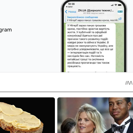
egram