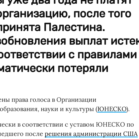
организацию, после того
 принята Палестина.
зобновления выплат исте
соответствии с правилами
атически потеряли
ны права голоса в Организации
бразования, науки и культуры (
ЮНЕСКО
).
чески в соответствии с уставом ЮНЕСКО по
ошедшего после
решения администрации США