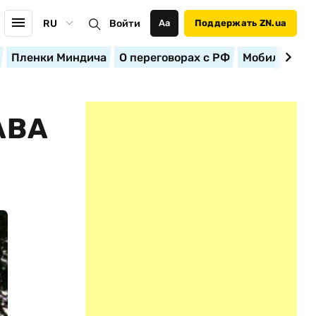
RU
Войти
Аа
Поддержать ZN.ua
Пленки Миндича
О переговорах с РФ
Мобилизация
АВА