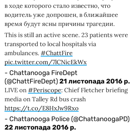
в ходе которого стало известно, что
водитель уже допрошен, в ближайшее
время будут ясны причины трагедии.
This is still an active scene. 23 patients were
transported to local hospitals via
ambulances.
#ChattFire
pic.twitter.com/7lCNicEkWx
- Chattanooga FireDept
(@ChattFireDept)
21 листопада 2016 р.
LIVE on
#Periscope
: Chief Fletcher briefing
media on Talley Rd bus crash
https://t.co/E8HxJw9Rxo
- Chattanooga Police (@ChattanoogaPD)
22 листопада 2016 р.