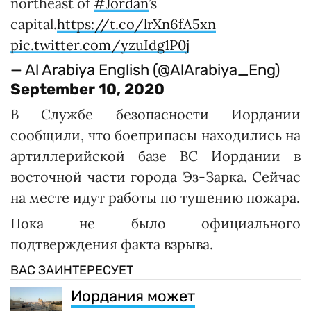
northeast of
#Jordan
’s
capital.
https://t.co/lrXn6fA5xn
pic.twitter.com/yzuIdg1P0j
— Al Arabiya English (@AlArabiya_Eng)
September 10, 2020
В Службе безопасности Иордании
сообщили, что боеприпасы находились на
артиллерийской базе ВС Иордании в
восточной части города Эз-Зарка. Сейчас
на месте идут работы по тушению пожара.
Пока не было официального
подтверждения факта взрыва.
ВАС ЗАИНТЕРЕСУЕТ
Иордания может