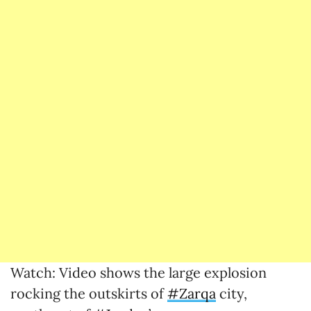
Watch: Video shows the large explosion
rocking the outskirts of
#Zarqa
city,