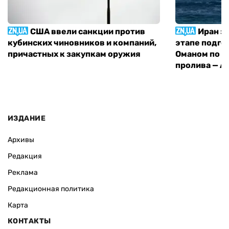
США ввели санкции против
Иран з
кубинских чиновников и компаний,
этапе подго
причастных к закупкам оружия
Оманом по п
пролива — A
ИЗДАНИЕ
Архивы
Редакция
Реклама
Редакционная политика
Карта
КОНТАКТЫ