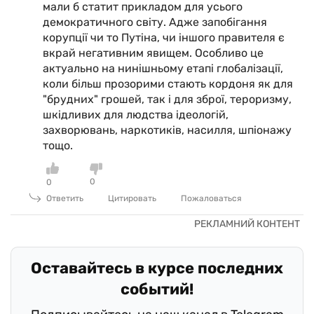
мали б статит прикладом для усього
демократичного світу. Адже запобігання
корупції чи то Путіна, чи іншого правителя є
вкрай негативним явищем. Особливо це
актуально на нинішньому етапі глобалізації,
коли більш прозорими стають кордоня як для
"брудних" грошей, так і для зброї, тероризму,
шкідливих для людства ідеологій,
захворювань, наркотиків, насилля, шпіонажу
тощо.
0
0
Ответить
Цитировать
Пожаловаться
Оставайтесь в курсе последних
событий!