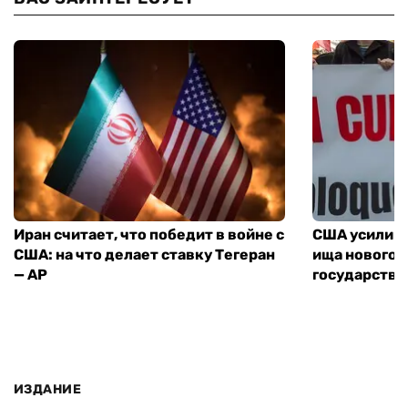
ВАС ЗАИНТЕРЕСУЕТ
Иран считает, что победит в войне с
США усилива
США: на что делает ставку Тегеран
ища нового 
— AP
государства