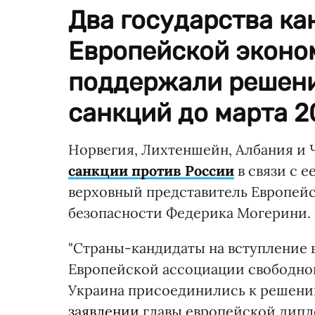
Два государства ка
Европейской эконо
поддержали решени
санкций до марта 20
Норвегия, Лихтеншейн, Албания и Ч
санкции против России
в связи с 
верховный представитель Европей
безопасности Федерика Могерини.
"Страны-кандидаты на вступление 
Европейской ассоциации свободной
Украина присоединились к решению
заявлении
главы европейской дипл