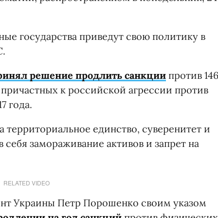
нные государства приведут свою политику в
С.
ринял решение продлить санкции
против 14
 причастных к российской агрессии против
7 года.
а территориальное единство, суверенитет и
 себя замораживание активов и запрет на
RELATED VIDEO
дент Украины Петр Порошенко своим указом
родлении на год санкций
против физических