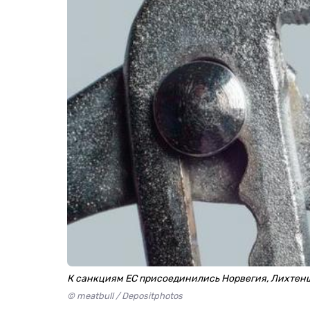
К санкциям ЕС присоединились Норвегия, Лихтен
© meatbull / Depositphotos