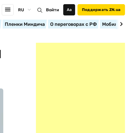
RU
Войти
Аа
Поддержать ZN.ua
Пленки Миндича
О переговорах с РФ
Мобилизация
И