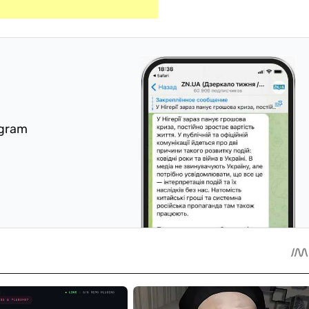
egram