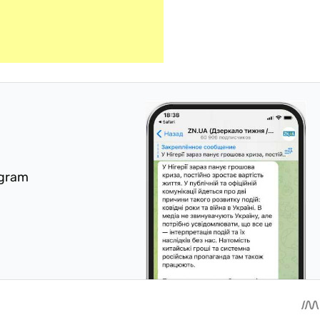
egram