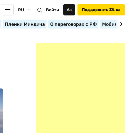
RU
Войти
Аа
Поддержать ZN.ua
Пленки Миндича
О переговорах с РФ
Мобилизация