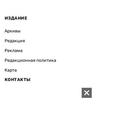
ИЗДАНИЕ
Архивы
Редакция
Реклама
Редакционная политика
Карта
КОНТАКТЫ
01010 Киев, ул. Князей Острожских, 19/1
Телефон редакции:
+380 (44) 280-04-85
Электронная почта редакции:
zn94@ukr.net
Электронная почта службы новостей:
editor@zn.ua
СОЦСЕТИ