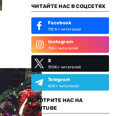
ЧИТАЙТЕ НАС В СОЦСЕТЯХ
Facebook
110 K+ читателей
Instagram
15K+ читателей
X
100K+ читателей
Telegram
60K+ читателей
СМОТРИТЕ НАС НА
YOUTUBE