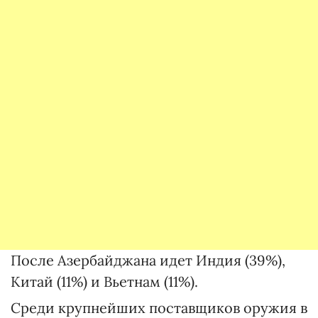
После Азербайджана идет Индия (39%),
Китай (11%) и Вьетнам (11%).
Среди крупнейших поставщиков оружия в