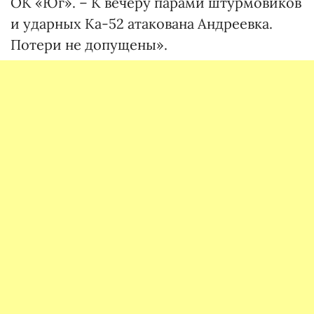
ОК «Юг». – К вечеру парами штурмовиков
и ударных Ка-52 атакована Андреевка.
Потери не допущены».