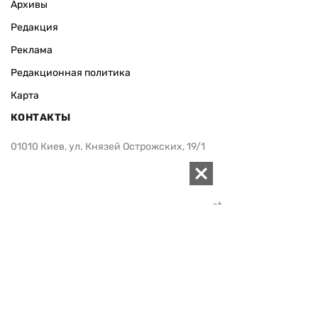
Архивы
Редакция
Реклама
Редакционная политика
Карта
КОНТАКТЫ
01010 Киев, ул. Князей Острожских, 19/1
Телефон редакции:
+380 (44) 280-04-85
Электронная почта редакции:
zn94@ukr.net
Электронная почта службы новостей:
editor@zn.ua
СОЦСЕТИ