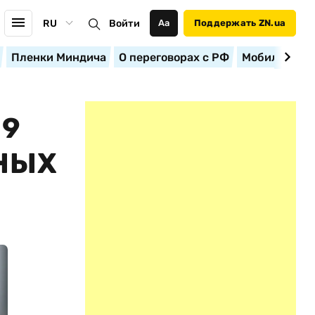
RU
Войти
Аа
Поддержать ZN.ua
Пленки Миндича
О переговорах с РФ
Мобилизация
29
НЫХ