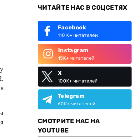
ЧИТАЙТЕ НАС В СОЦСЕТЯХ
Facebook
110 K+ читателей
Instagram
15K+ читателей
у
X
.
100K+ читателей
в
Telegram
60K+ читателей
ы
СМОТРИТЕ НАС НА
я
YOUTUBE