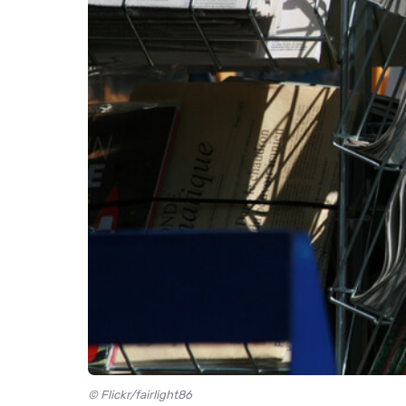
© Flickr/fairlight86