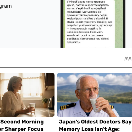
egram