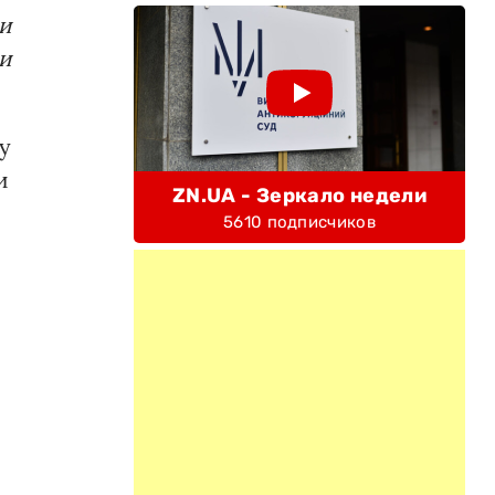
и
и
y
и
ZN.UA - Зеркало недели
5610 подписчиков