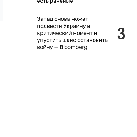
есть раненые
Запад снова может
подвести Украину в
3
критический момент и
упустить шанс остановить
войну — Bloomberg