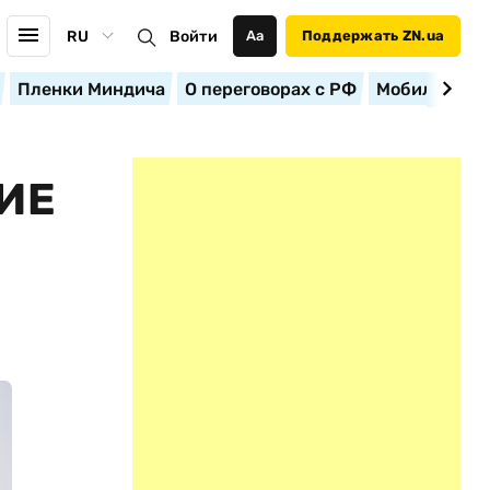
RU
Войти
Аа
Поддержать ZN.ua
Пленки Миндича
О переговорах с РФ
Мобилизация
ИЕ