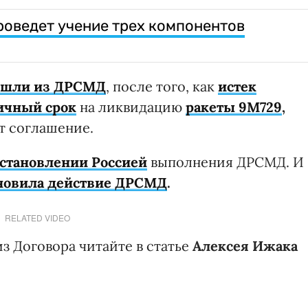
проведет учение трех компонентов
ышли из ДРСМД
, после того, как
истек
ичный срок
на ликвидацию
ракеты 9М729
,
т соглашение.
остановлении Россией
выполнения ДРСМД. И
новила действие ДРСМД
.
RELATED VIDEO
з Договора читайте в статье
Алексея Ижака