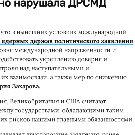
тно нарушала ДРСМД
, что в нынешних условиях международной
 ядерных держав политического заявления
ровня международной напряженности и
одействовать укреплению доверия и
троля над наступательными и
их взаимосвязи, а также мер по снижению
рия Захарова.
сия, Великобритания и США считают
жду государствами, обладающими таким
ких рисков нашими главными обязанностями.
азвивает двусторонние заявления, ранее