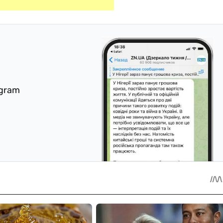
egram