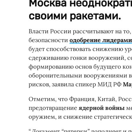
Москва неоднокра
своими ракетами.
Власти России рассчитывают на то
безопасности
одобрение лидерами
будет способствовать снижению у
сдерживанию гонки вооружений, с
формированию основ будущего кон
оборонительными вооружениями в 
рисков, заявила спикер МИД РФ
Ма
Отметим, что Франция, Китай, Рос
предотвращение
ядерной войны
ме
оружием, и снижение стратегичес
“
Документ “пятерки” дополняет и р