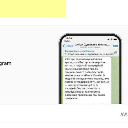
egram