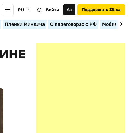
RU
Войти
Аа
Поддержать ZN.ua
Пленки Миндича
О переговорах с РФ
Мобилизация
АИНЕ