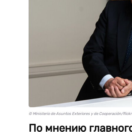
© Ministerio de Asuntos Exteriores y de Cooperación/flickr
По мнению главного