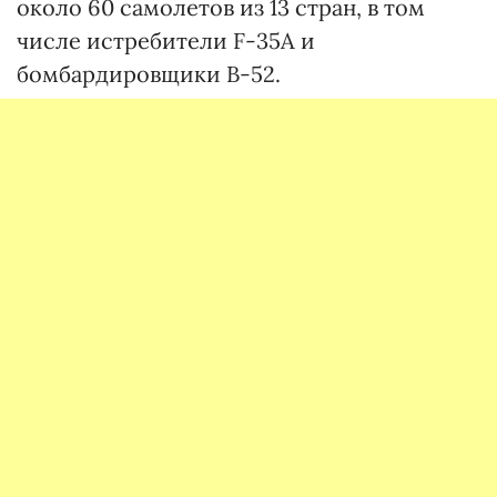
около 60 самолетов из 13 стран, в том
числе истребители F-35A и
бомбардировщики B-52.