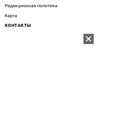
Редакционная политика
Карта
КОНТАКТЫ
01010 Киев, ул. Князей Острожских, 19/1
Телефон редакции:
+380 (44) 280-04-85
Электронная почта редакции:
zn94@ukr.net
Электронная почта службы новостей:
editor@zn.ua
СОЦСЕТИ
ПОДДЕРЖАТЬ ZN.UA
Поддержать независимую
журналистику!