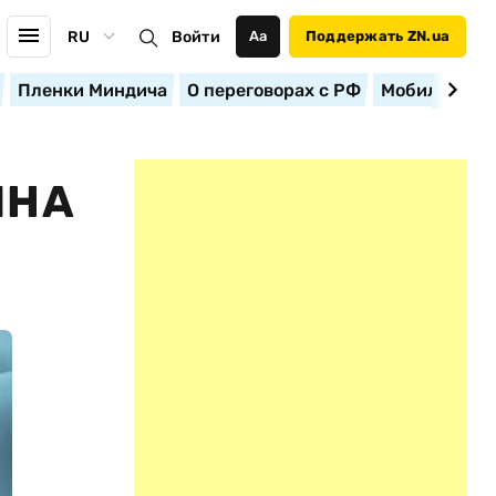
RU
Войти
Аа
Поддержать ZN.ua
Пленки Миндича
О переговорах с РФ
Мобилизация
ИНА