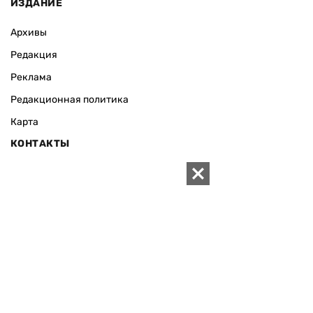
ИЗДАНИЕ
Архивы
Редакция
Реклама
Редакционная политика
Карта
КОНТАКТЫ
01010 Киев, ул. Князей Острожских, 19/1
Телефон редакции:
+380 (44) 280-04-85
Электронная почта редакции:
zn94@ukr.net
Электронная почта службы новостей:
editor@zn.ua
СОЦСЕТИ