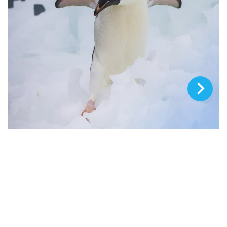
© Вадим Билан/24 канал