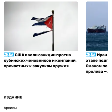
США ввели санкции против
Иран з
кубинских чиновников и компаний,
этапе подго
причастных к закупкам оружия
Оманом по п
пролива — A
ИЗДАНИЕ
Архивы