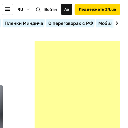
RU
Войти
Аа
Поддержать ZN.ua
Пленки Миндича
О переговорах с РФ
Мобилизация