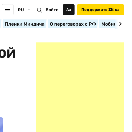
RU
Войти
Аа
Поддержать ZN.ua
Пленки Миндича
О переговорах с РФ
Мобилизация
ОЙ