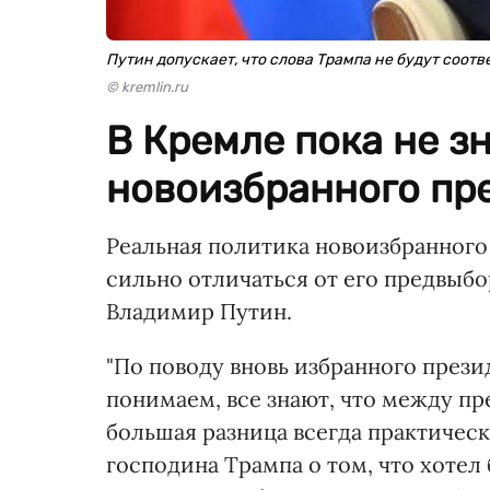
Путин допускает, что слова Трампа не будут соот
© kremlin.ru
В Кремле пока не зн
новоизбранного пр
Реальная политика новоизбранног
сильно отличаться от его предвыб
Владимир Путин.
"По поводу вновь избранного през
понимаем, все знают, что между п
большая разница всегда практически
господина Трампа о том, что хотел