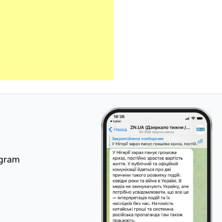
egram