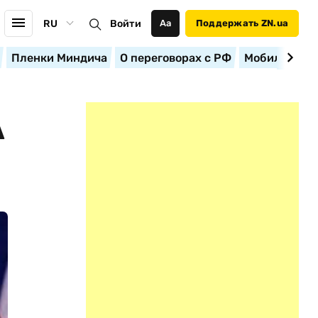
RU
Войти
Аа
Поддержать ZN.ua
Пленки Миндича
О переговорах с РФ
Мобилизация
А