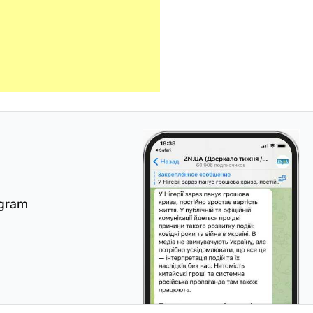
egram