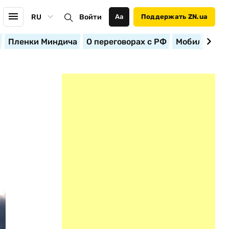
RU
Войти
Аа
Поддержать ZN.ua
Пленки Миндича
О переговорах с РФ
Мобилизация