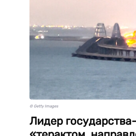
© Getty Images
Лидер государства-
«терактом, направ