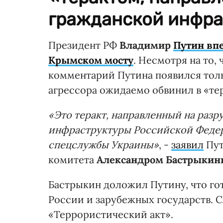
гражданской инфра
Президент РФ
Владимир
Путин вп
Крымском мосту
. Несмотря на то,
комментарий Путина появился толь
агрессора ожидаемо обвинил в «тер
«Это теракт, направленный на раз
инфраструктуры Российской Федера
спецслужбы Украины»
, -
заявил
Пут
комитета
Александром Бастрыки
Бастрыкин доложил Путину, что го
России и зарубежных государств. С
«Террористический акт».