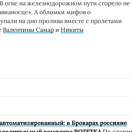
В огне на железнодорожном пути сгорело не
авианосце». А обломки мифов о
пали на дно пролива вместе с пролетами
е
Валентины Самар
и
Никиты
автоматизированный: в Броварах россияне
еделительный комплекс ROZETKA
По слова