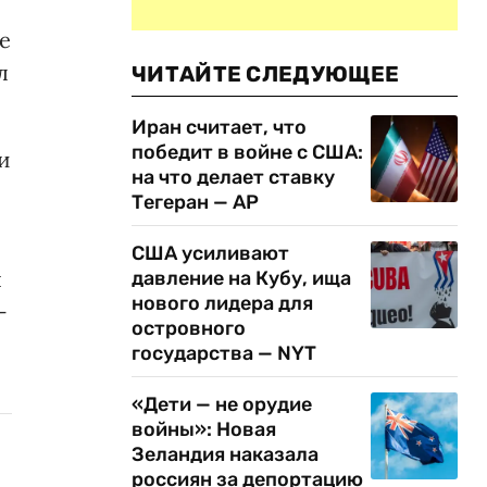
е
л
ЧИТАЙТЕ СЛЕДУЮЩЕЕ
Иран считает, что
победит в войне с США:
и
на что делает ставку
Тегеран — AP
США усиливают
я
давление на Кубу, ища
нового лидера для
-
островного
государства — NYT
«Дети — не орудие
войны»: Новая
Зеландия наказала
россиян за депортацию