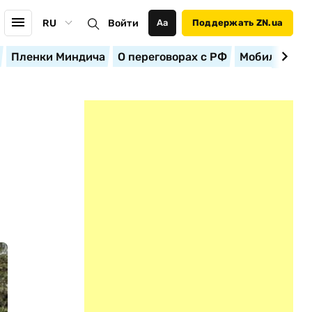
RU
Войти
Аа
Поддержать ZN.ua
Пленки Миндича
О переговорах с РФ
Мобилизация