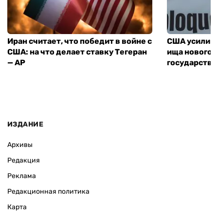
Иран считает, что победит в войне с
США усилива
США: на что делает ставку Тегеран
ища нового 
— AP
государства
ИЗДАНИЕ
Архивы
Редакция
Реклама
Редакционная политика
Карта