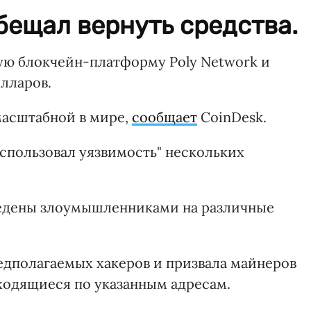
бещал вернуть средства.
ую блокчейн-платформу Poly Network и
лларов.
масштабной в мире,
сообщает
CoinDesk.
использовал уязвимость" нескольких
едены злоумышленниками на различные
редполагаемых хакеров и призвала майнеров
аходящиеся по указанным адресам.