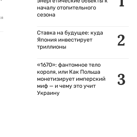
1
энергетические объекты к
началу отопительного
сезона
ся
Ставка на будущее: куда
2
Япония инвестирует
триллионы
«1670»: фантомное тело
короля, или Как Польша
3
монетизирует имперский
миф — и чему это учит
Украину