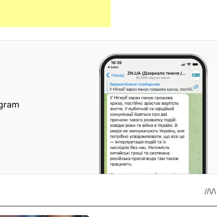
egram