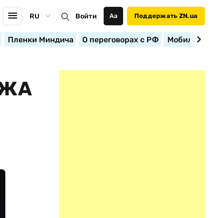
RU
Войти
Аа
Поддержать ZN.ua
Пленки Миндича
О переговорах с РФ
Мобилизация
АЖА