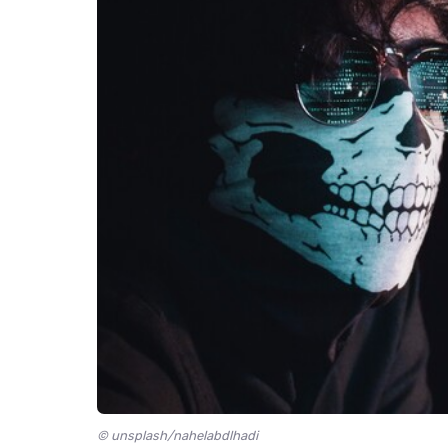
© unsplash/nahelabdlhadi