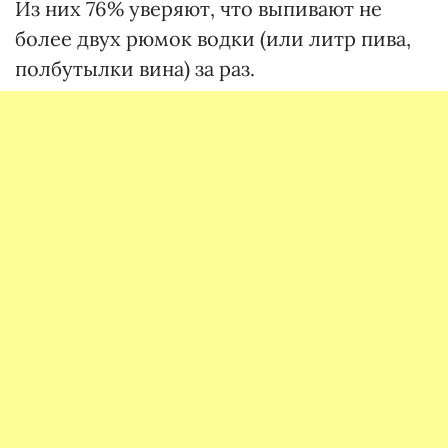
Из них 76% уверяют, что выпивают не
более двух рюмок водки (или литр пива,
полбутылки вина) за раз.