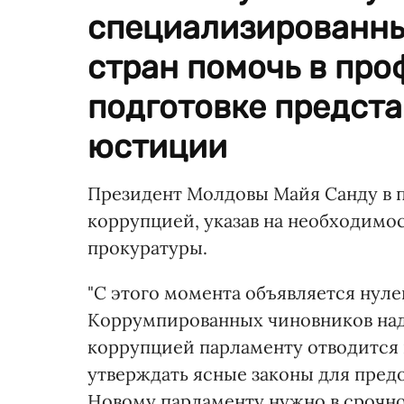
специализированны
стран помочь в пр
подготовке предст
юстиции
Президент Молдовы Майя Санду в п
коррупцией, указав на необходимо
прокуратуры.
"С этого момента объявляется нуле
Коррумпированных чиновников над
коррупцией парламенту отводится 
утверждать ясные законы для пред
Новому парламенту нужно в срочно