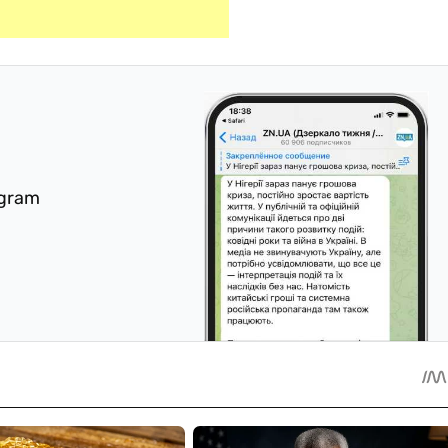
egram