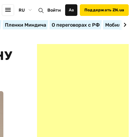
RU
Войти
Аа
Поддержать ZN.ua
Пленки Миндича
О переговорах с РФ
Мобилизация
НУ