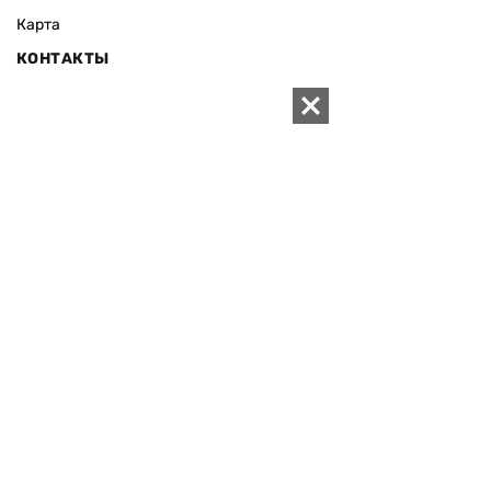
Карта
КОНТАКТЫ
01010 Киев, ул. Князей Острожских, 19/1
Телефон редакции:
+380 (44) 280-04-85
Электронная почта редакции:
zn94@ukr.net
Электронная почта службы новостей:
editor@zn.ua
СОЦСЕТИ
ПОДДЕРЖАТЬ ZN.UA
Поддержать независимую
журналистику!