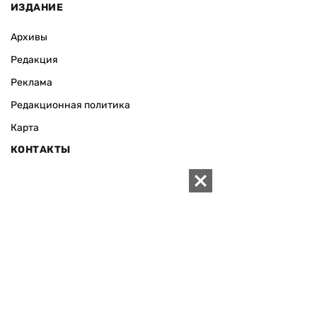
ИЗДАНИЕ
Архивы
Редакция
Реклама
Редакционная политика
Карта
КОНТАКТЫ
01010 Киев, ул. Князей Острожских, 19/1
Телефон редакции:
+380 (44) 280-04-85
Электронная почта редакции:
zn94@ukr.net
Электронная почта службы новостей:
editor@zn.ua
СОЦСЕТИ