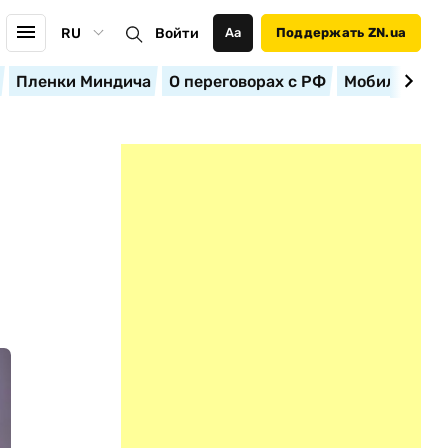
RU
Войти
Аа
Поддержать ZN.ua
Пленки Миндича
О переговорах с РФ
Мобилизация