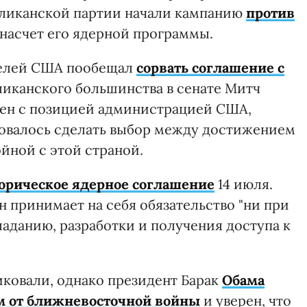
ликанской партии начали кампанию
против
насчет его ядерной программы.
телей США пообещал
сорвать соглашение с
бликанского большинства в сенате Митч
сен с позицией администрацией США,
бовалось сделать выбор между достижением
йной с этой страной.
торическое ядерное соглашение
14 июля.
 принимает на себя обязательство "ни при
ладанию, разработки и получения доступа к
иковали, однако президент Барак
Обама
ем от ближневосточной войны
и уверен, что