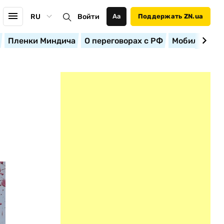
RU
Войти
Аа
Поддержать ZN.ua
Пленки Миндича
О переговорах с РФ
Мобилизация