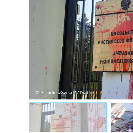
© ArkadiuszSzczu2/Twitter