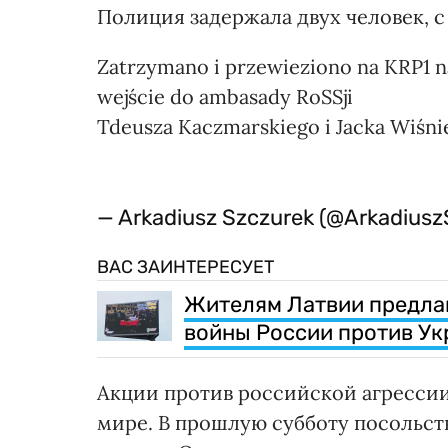
Полиция задержала двух человек, 
Zatrzymano i przewieziono na KRP1 na 
wejście do ambasady RoSSji
Tdeusza Kaczmarskiego i Jacka Wiśn
— Arkadiusz Szczurek (@Arkadius
ВАС ЗАИНТЕРЕСУЕТ
Жителям Латвии предлаг
войны России против У
Акции против российской агрессии
мире. В прошлую субботу посольст