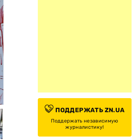
© ArkadiuszSzczu2/Twitter
ПОДДЕРЖАТЬ ZN.UA
Поддержать независимую
журналистику!