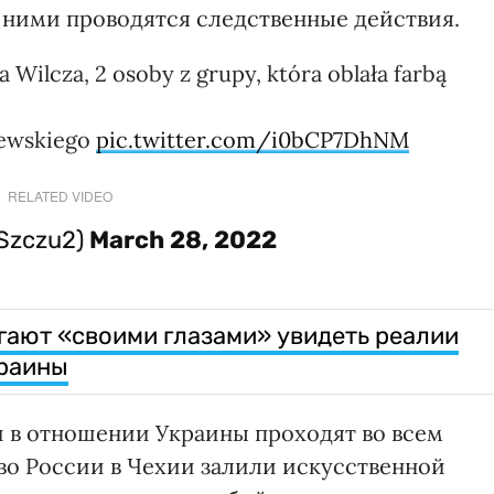
с ними проводятся следственные действия.
Wilcza, 2 osoby z grupy, która oblała farbą
iewskiego
pic.twitter.com/i0bCP7DhNM
RELATED VIDEO
zSzczu2)
March 28, 2022
ают «своими глазами» увидеть реалии
краины
 в отношении Украины проходят во всем
во России в Чехии залили искусственной