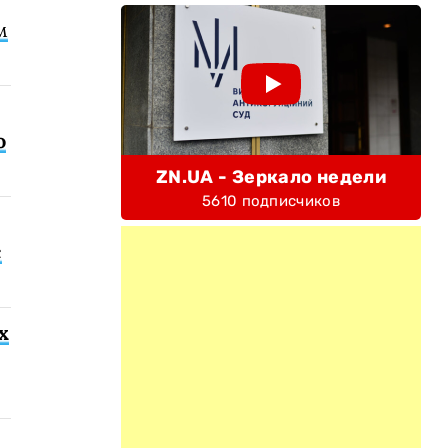
м
о
ZN.UA - Зеркало недели
5610 подписчиков
с
х