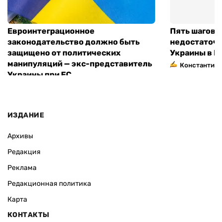
Евроинтеграционное
Пять шагов к
законодательство должно быть
недостаточн
защищено от политических
Украины в Е
манипуляций — экс-представитель
Константин 
Украины при ЕС
ИЗДАНИЕ
Архивы
Редакция
Реклама
Редакционная политика
Карта
КОНТАКТЫ