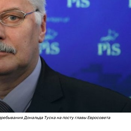
пребывания Дональда Туска на посту главы Евросовета