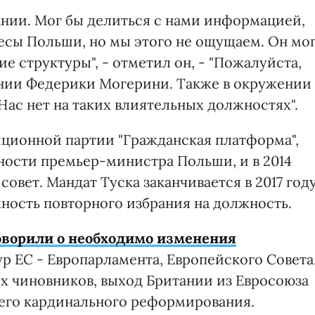
ании. Мог бы делиться с нами информацией,
есы Польши, но мы этого не ощущаем. Он мо
е структуры", - отметил он, - "Пожалуйста,
ении Федерики Могерини. Также в окружении
Нас нет на таких влиятельных должностях".
иционной партии "Гражданская платформа",
жности премьер-министра Польши, и в 2014
совет. Мандат Туска заканчивается в 2017 году
жность повторного избрания на должность.
ворили о необходимо изменения
р ЕС - Европарламента, Европейского Совета
х чиновников, выход Британии из Евросоюза
 его кардинального реформирования.