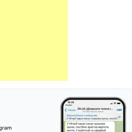
egram