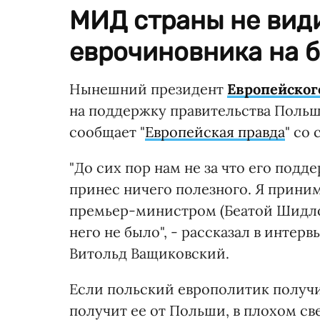
МИД страны не види
еврочиновника на б
Нынешний президент
Европейског
на поддержку правительства Польши
сообщает "
Европейская правда
" со
"До сих пор нам не за что его подд
принес ничего полезного. Я приним
премьер-министром (Беатой Шидло –
него не было", - рассказал в инте
Витольд Ващиковский.
Если польский европолитик получи
получит ее от Польши, в плохом све