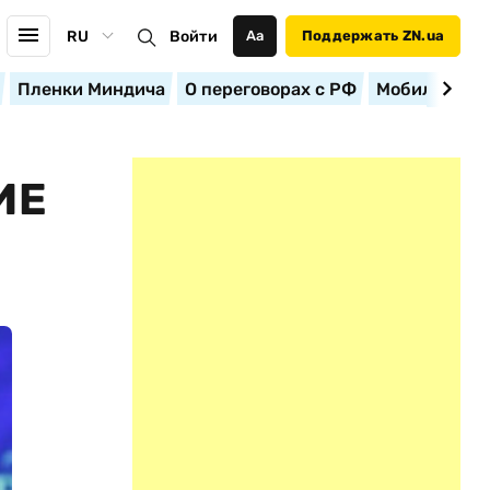
RU
Войти
Аа
Поддержать ZN.ua
Пленки Миндича
О переговорах с РФ
Мобилизация
ИЕ