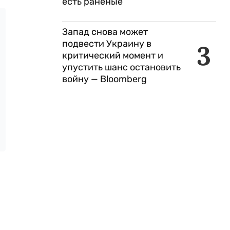
есть раненые
Запад снова может
подвести Украину в
3
критический момент и
упустить шанс остановить
войну — Bloomberg