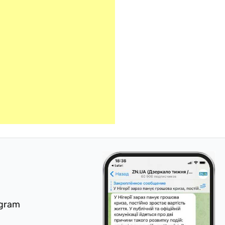
egram