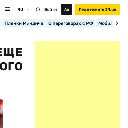
RU
Войти
Аа
Поддержать ZN.ua
Пленки Миндича
О переговорах с РФ
Мобилизация
ЕЩЕ
РОГО