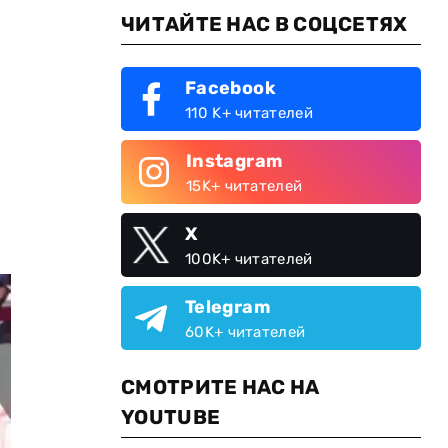
ЧИТАЙТЕ НАС В СОЦСЕТЯХ
Facebook
110 K+ читателей
Instagram
15K+ читателей
X
100K+ читателей
Telegram
60K+ читателей
СМОТРИТЕ НАС НА
YOUTUBE