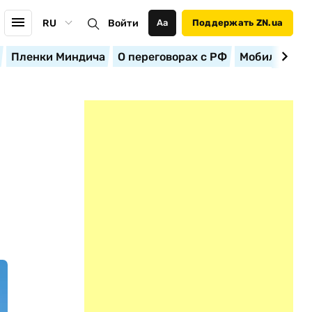
RU
Войти
Аа
Поддержать ZN.ua
Пленки Миндича
О переговорах с РФ
Мобилизация