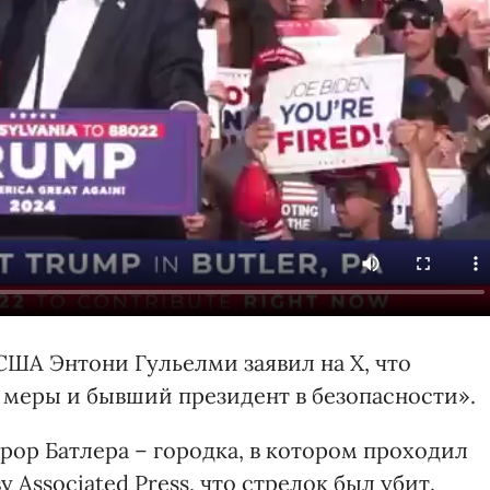
ША Энтони Гульелми заявил на X, что
 меры и бывший президент в безопасности».
рор Батлера – городка, в котором проходил
 Associated Press, что стрелок был убит.