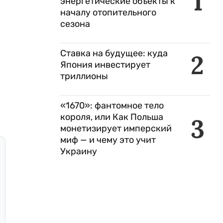
1
энергетические объекты к
началу отопительного
сезона
Ставка на будущее: куда
2
Япония инвестирует
триллионы
«1670»: фантомное тело
короля, или Как Польша
3
монетизирует имперский
миф — и чему это учит
Украину