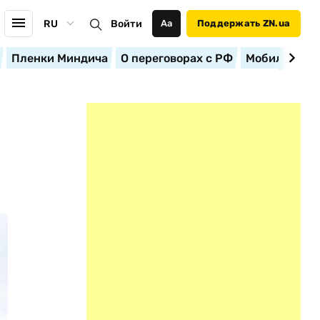
RU
Войти
Аа
Поддержать ZN.ua
Пленки Миндича
О переговорах с РФ
Мобилизация