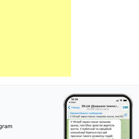
egram