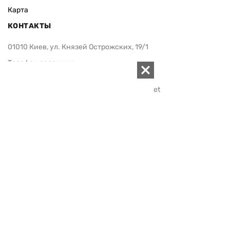
Карта
КОНТАКТЫ
01010 Киев, ул. Князей Острожских, 19/1
Телефон редакции:
+380 (44) 280-04-85
Электронная почта редакции:
zn94@ukr.net
Электронная почта службы новостей:
editor@zn.ua
СОЦСЕТИ
ПОДДЕРЖАТЬ ZN.UA
Поддержать независимую
журналистику!