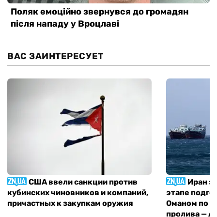
ВАС ЗАИНТЕРЕСУЕТ
США ввели санкции против
Иран з
кубинских чиновников и компаний,
этапе подго
причастных к закупкам оружия
Оманом по п
пролива — A