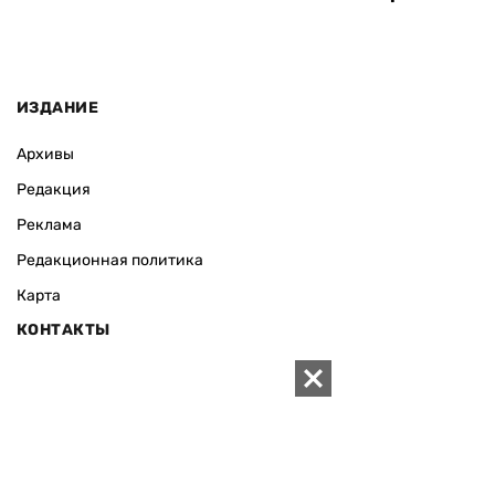
ИЗДАНИЕ
Архивы
Редакция
Реклама
Редакционная политика
Карта
КОНТАКТЫ
01010 Киев, ул. Князей Острожских, 19/1
Телефон редакции:
+380 (44) 280-04-85
Электронная почта редакции:
zn94@ukr.net