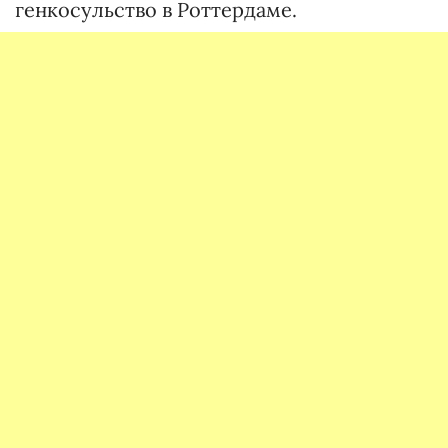
генкосульство в Роттердаме.