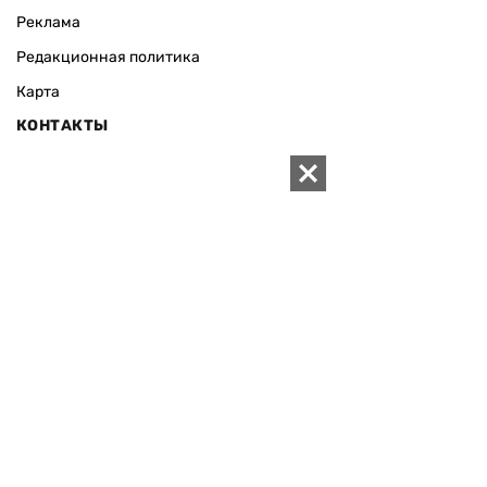
Реклама
Редакционная политика
Карта
КОНТАКТЫ
01010 Киев, ул. Князей Острожских, 19/1
Телефон редакции:
+380 (44) 280-04-85
Электронная почта редакции:
zn94@ukr.net
Электронная почта службы новостей:
editor@zn.ua
СОЦСЕТИ
ПОДДЕРЖАТЬ ZN.UA
Поддержать независимую