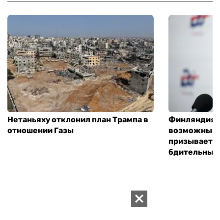
Нетаньяху отклонил план Трампа в
Финляндия г
отношении Газы
возможным 
призывает 
бдительным
ИЗДАНИЕ