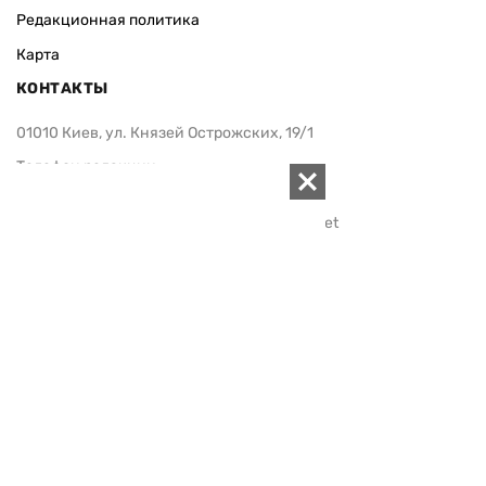
Редакционная политика
Карта
КОНТАКТЫ
01010 Киев, ул. Князей Острожских, 19/1
Телефон редакции:
+380 (44) 280-04-85
Электронная почта редакции:
zn94@ukr.net
Электронная почта службы новостей:
editor@zn.ua
СОЦСЕТИ
ПОДДЕРЖАТЬ ZN.UA
Поддержать независимую
журналистику!