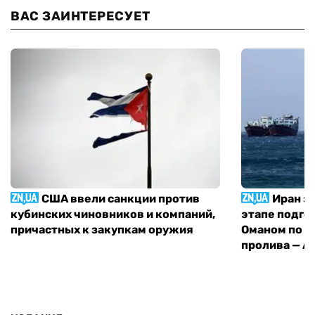
ВАС ЗАИНТЕРЕСУЕТ
США ввели санкции против
Иран з
кубинских чиновников и компаний,
этапе подго
причастных к закупкам оружия
Оманом по п
пролива — A