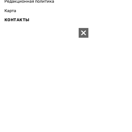
Редакционная политика
Карта
КОНТАКТЫ
01010 Киев, ул. Князей Острожских, 19/1
Телефон редакции:
+380 (44) 280-04-85
Электронная почта редакции:
zn94@ukr.net
Электронная почта службы новостей:
editor@zn.ua
СОЦСЕТИ
ПОДДЕРЖАТЬ ZN.UA
Поддержать независимую
журналистику!