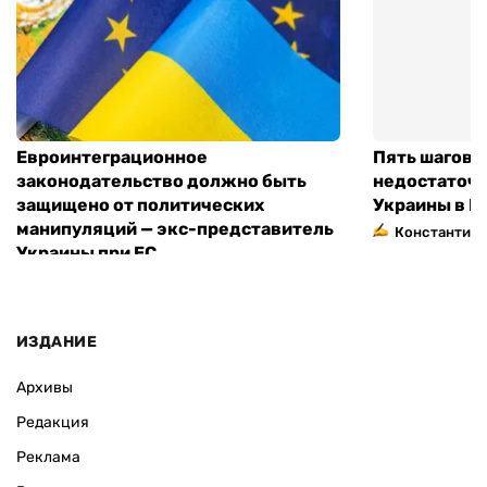
Евроинтеграционное
Пять шагов к
законодательство должно быть
недостаточн
защищено от политических
Украины в Е
манипуляций — экс-представитель
Константин 
Украины при ЕС
ИЗДАНИЕ
Архивы
Редакция
Реклама