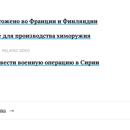
тожено во Франции и Финляндии
е для производства химоружия
RELATED VIDEO
овести военную операцию в Сирии
ва