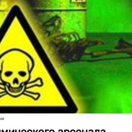
но
имического арсенала