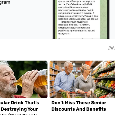
egram