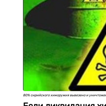
80% сирийского химоружия вывезено и уничтоже
Если ликвидация х