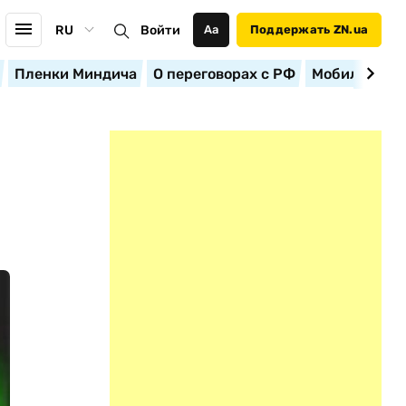
RU
Войти
Аа
Поддержать ZN.ua
Пленки Миндича
О переговорах с РФ
Мобилизация